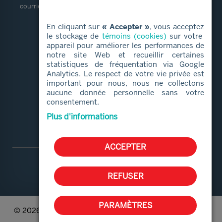
courriel.
En cliquant sur
« Accepter »
, vous acceptez
LIENS RAPIDES
le stockage de
témoins (cookies)
sur votre
appareil pour améliorer les performances de
notre site Web et recueillir certaines
Services alimentaires
statistiques de fréquentation via Google
Proches aidants
Analytics. Le respect de votre vie privée est
important pour nous, nous ne collectons
Aide et services
aucune donnée personnelle sans votre
Bénévolat
consentement.
Qui sommes-nous
Plus d'informations
ACCEPTER
REFUSER
PARAMÈTRES
© 2026 Le CAB de Boucherville | Tous droits réservés. |