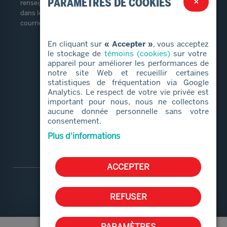
PARAMÈTRES DE COOKIES
×
renseignements personnels prendra contact avec vous
dans les trente (30) jours suivant la réception de votre
courriel.
En cliquant sur
« Accepter »
, vous acceptez
LIENS RAPIDES
le stockage de
témoins (cookies)
sur votre
appareil pour améliorer les performances de
notre site Web et recueillir certaines
Services alimentaires
statistiques de fréquentation via Google
Proches aidants
Analytics. Le respect de votre vie privée est
important pour nous, nous ne collectons
Aide et services
aucune donnée personnelle sans votre
Bénévolat
consentement.
Qui sommes-nous
Plus d'informations
ACCEPTER
REFUSER
PARAMÈTRES