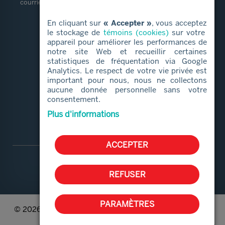
courriel.
En cliquant sur
« Accepter »
, vous acceptez
LIENS RAPIDES
le stockage de
témoins (cookies)
sur votre
appareil pour améliorer les performances de
notre site Web et recueillir certaines
Services alimentaires
statistiques de fréquentation via Google
Proches aidants
Analytics. Le respect de votre vie privée est
important pour nous, nous ne collectons
Aide et services
aucune donnée personnelle sans votre
Bénévolat
consentement.
Qui sommes-nous
Plus d'informations
ACCEPTER
REFUSER
PARAMÈTRES
© 2026 Le CAB de Boucherville | Tous droits réservés. |
Conception Web :
ViGlob