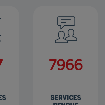
6
10143
ES
SERVICES