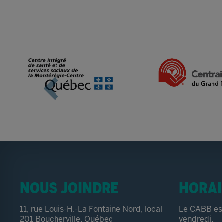
NOUS JOINDRE
HORAI
11, rue Louis-H.-La Fontaine Nord, local
Le CABB est
201 Boucherville, Québec
vendredi,