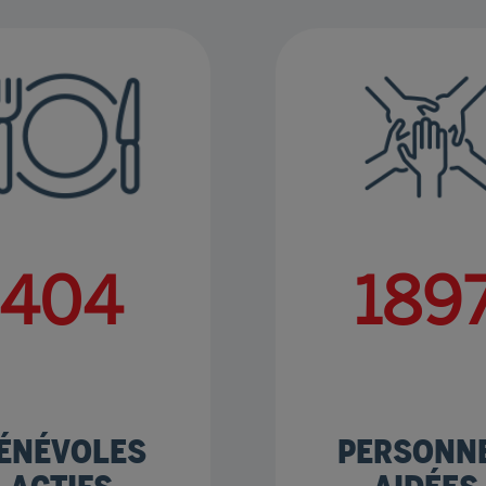
515
241
ÉNÉVOLES
PERSONN