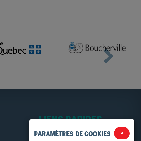
LIENS RAPIDES
Services alimentaires
PARAMÈTRES DE COOKIES
×