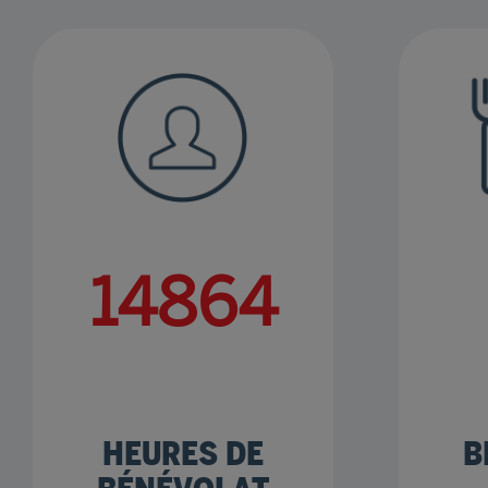
18925
HEURES DE
B