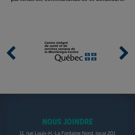
NOUS JOINDRE
11, rue Louis-H.-La Fontaine Nord, local 201