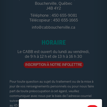
Boucherville, Québec
J4B 4Y2
Téléphone : 450 655-9081
Télécopieur : 450 655-1665
info@cabboucherville.ca
HORAIRE
Le CABB est ouvert du lundi au vendredi,
de 9 h à 12 h et de 13 h à 16 h 30
INSCRIPTION À NOTRE INFOLETTRE
Pour toute question au sujet du traitement ou de la mise à
jour de vos renseignements personnels ou pour nous faire
part de toute préoccupation à cet égard, veuillez
communiquer avec nous par le biais de l’adresse courriel
suivante :
vieprivee@cabboucherville.ca
ou par téléphone
au 450-655-9081. Le responsable de la protection des