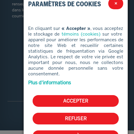
PARAMÈTRES DE COOKIES
×
renseignements personnels prendra contact avec vous
dans les trente (30) jours suivant la réception de votre
courriel.
En cliquant sur
« Accepter »
, vous acceptez
LIENS RAPIDES
le stockage de
témoins (cookies)
sur votre
appareil pour améliorer les performances de
notre site Web et recueillir certaines
Services alimentaires
statistiques de fréquentation via Google
Proches aidants
Analytics. Le respect de votre vie privée est
important pour nous, nous ne collectons
Aide et services
aucune donnée personnelle sans votre
Bénévolat
consentement.
Qui sommes-nous
Plus d'informations
ACCEPTER
REFUSER