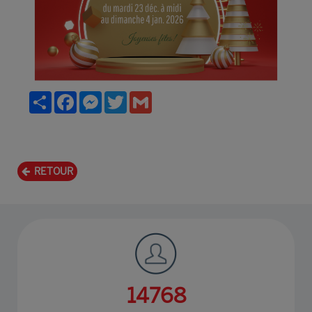
Partager
Facebook
Messenger
Twitter
Gmail
RETOUR
17826