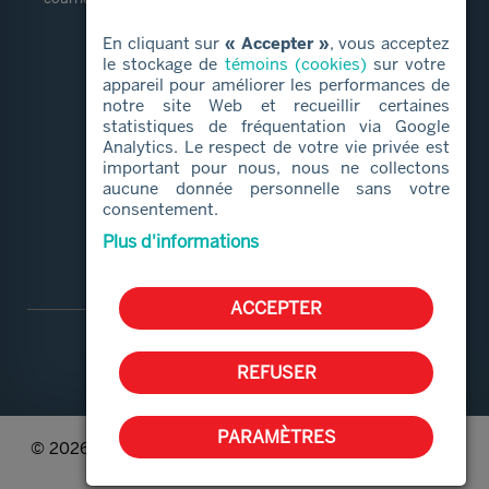
En cliquant sur
« Accepter »
, vous acceptez
LIENS RAPIDES
le stockage de
témoins (cookies)
sur votre
appareil pour améliorer les performances de
notre site Web et recueillir certaines
Services alimentaires
statistiques de fréquentation via Google
Proches aidants
Analytics. Le respect de votre vie privée est
important pour nous, nous ne collectons
Aide et services
aucune donnée personnelle sans votre
Bénévolat
consentement.
Qui sommes-nous
Plus d'informations
ACCEPTER
REFUSER
PARAMÈTRES
© 2026 Le CAB de Boucherville | Tous droits réservés. |
Conception Web :
ViGlob